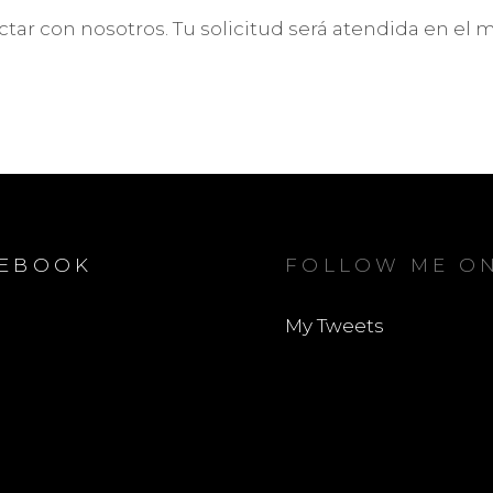
ctar con nosotros. Tu solicitud será atendida en el
CEBOOK
FOLLOW ME ON
My Tweets