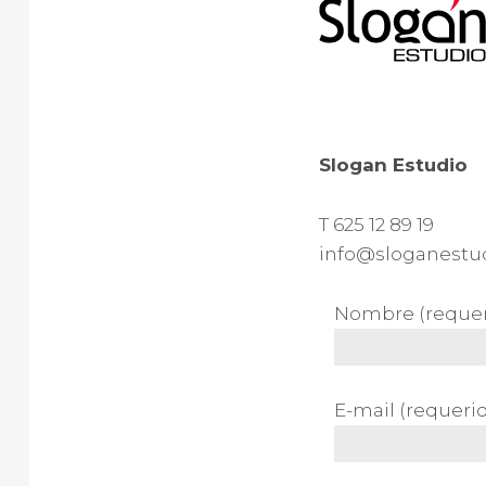
Slogan
Estudio
T 625 12 89 19
info@sloganestu
Nombre (requer
E-mail (requeri