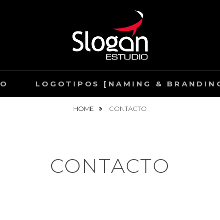
D EN LEGANÉS
O | DISEÑO GRÁFICO
IO
LOGOTIPOS [NAMING & BRANDIN
HOME
CONTACTO
CONTACTO