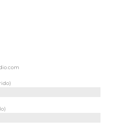
dio.com
ido)
do)